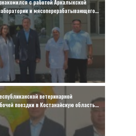
знакомился с работой Аркалыкской
лаборатории и мясоперерабатывающего
еспубликанской ветеринарной
абочей поездки в Костанайскую область
ангельдинского района