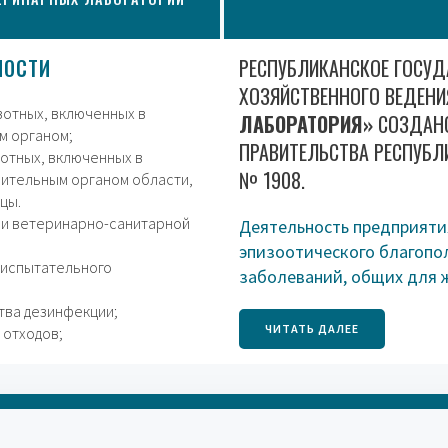
НОСТИ
РЕСПУБЛИКАНСКОЕ ГОСУД
ХОЗЯЙСТВЕННОГО ВЕДЕН
вотных, включенных в
ЛАБОРАТОРИЯ»
СОЗДАНО
м органом;
ПРАВИТЕЛЬСТВА РЕСПУБЛИ
отных, включенных в
№ 1908.
ительным органом области,
цы.
 и ветеринарно-санитарной
Деятельность предприяти
эпизоотического благопол
 испытательного
заболеваний, общих для 
тва дезинфекции;
ЧИТАТЬ ДАЛЕЕ
 отходов;