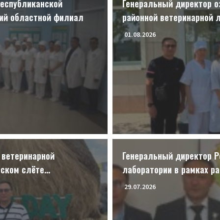
Республиканской
Генеральный директор о
кий областной филиал
районной ветеринарной 
предприятия «Торғай Ет»
01.08.2026
 ветеринарной
Генеральный директор Р
нском слёте
лаборатории в рамках р
встретился с акимом Ам
29.07.2026