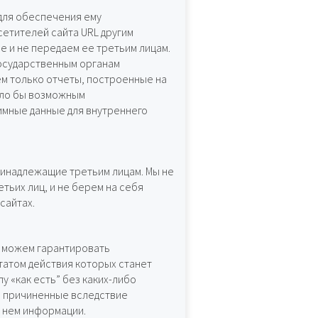
для обеспечения ему
сетителей сайта URL другим
 и не передаем ее третьим лицам.
осударственным органам
м только отчеты, построенные на
ыло бы возможным
мные данные для внутреннего
ринадлежащие третьим лицам. Мы не
тьих лиц, и не берем на себя
сайтах.
е можем гарантировать
татом действия которых станет
 «как есть” без каких-либо
и, причиненные вследствие
а нем информации.