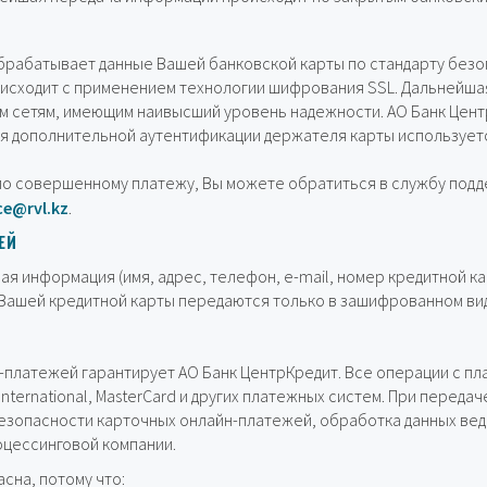
брабатывает данные Вашей банковской карты по стандарту безоп
исходит с применением технологии шифрования SSL. Дальнейш
м сетям, имеющим наивысший уровень надежности. АО Банк Цен
ля дополнительной аутентификации держателя карты используетс
ы по совершенному платежу, Вы можете обратиться в службу под
ce@rvl.kz
.
ЕЙ
я информация (имя, адрес, телефон, e-mail, номер кредитной к
Вашей кредитной карты передаются только в зашифрованном вид
платежей гарантирует АО Банк ЦентрКредит. Все операции с пл
International, MasterCard и других платежных систем. При перед
езопасности карточных онлайн-платежей, обработка данных вед
цессинговой компании.
сна, потому что: