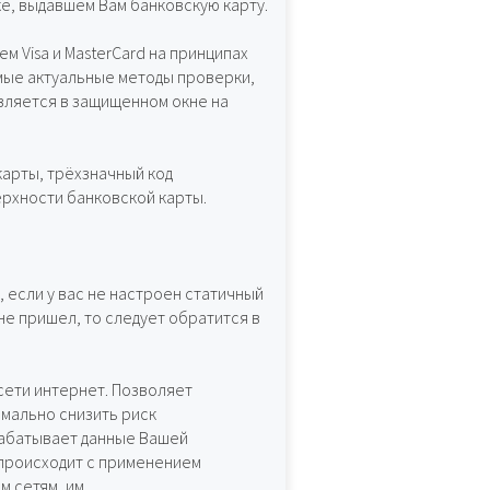
е, выдавшем Вам банковскую карту.
 Visa и MasterCard на принципах
мые актуальные методы проверки,
вляется в защищенном окне на
карты, трёхзначный код
ерхности банковской карты.
, если у вас не настроен статичный
не пришел, то следует обратится в
сети интернет. Позволяет
мально снизить риск
абатывает данные Вашей
 происходит с применением
м сетям, им