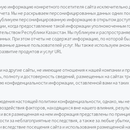
ую информацию конкретного посетителя сайта исключительно 
 учета. Мы не раскрываем персонифицированных данных одних по
 публикуем персонифицированную информацию в открытом доступе
ции, когда предоставление такой информации уполномоченным г
ельством Республики Казахстан. Мы публикуем и распространяе
нных. При этом отчеты не содержат информацию, по которой б
анные данные пользователей услуг. Мы также используем анони
развитие продуктов и услуг URL
 на другие сайты, не имеющие отношения к нашей компании и п
, полноту и достоверность сведений, размещенных на сайтах тре
ию конфиденциальности информации, оставленной вами на таких 
юдения настоящей политики конфиденциальности, однако, мы н
воздействия факторов, находящихся вне нашего влияния, резуль
и вся размещенная на нем информация представлены по принципу
ности за неблагоприятные последствия, а также за любые убытк
или вследствие посещения сайта и использования размещенной н