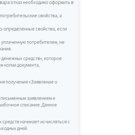
овара отказ необходимо оформить в
 потребительские свойства, а
но-определенные свойства, если
, уплаченную потребителем, не
ания.
е денежных средств», которое
м копии документа,
дня получения «Заявление о
 письменным заявлением и
шибочное списание. Данное
х средств начинает исчисляться с
ыходных дней.