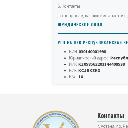
5. Контакты
По вопросам, касающимся настоящ
ЮРИДИЧЕСКОЕ ЛИЦО
РГП НА ПХВ РЕСПУБЛИКАНСКАЯ В
БИН:
030140001998
Юридический адрес:
Республ
ИИК:
KZ058562203144408538
БИК:
KCJBKZKX
КБе:
16
Контакты
г. Астана, пр. Р