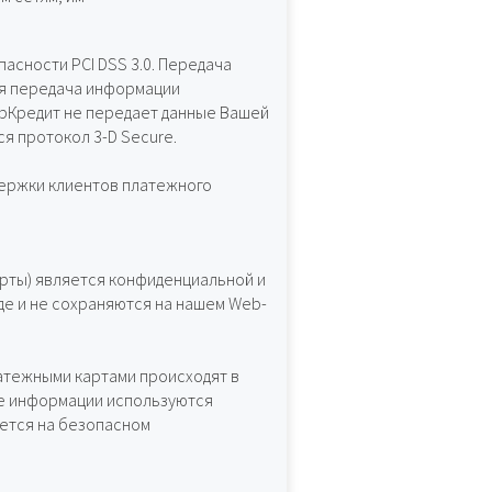
асности PCI DSS 3.0. Передача
ая передача информации
трКредит не передает данные Вашей
я протокол 3-D Secure.
держки клиентов платежного
арты) является конфиденциальной и
е и не сохраняются на нашем Web-
атежными картами происходят в
аче информации используются
ется на безопасном