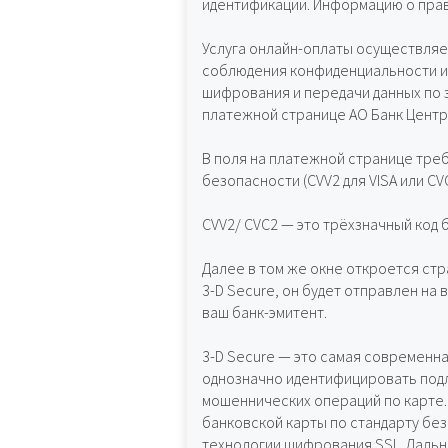
идентификации. Информацию о прав
Услуга онлайн-оплаты осуществляет
соблюдения конфиденциальности и 
шифрования и передачи данных по 
платежной странице АО Банк Центр
В поля на платежной странице треб
безопасности (CVV2 для VISA или C
CVV2/ CVC2 — это трёхзначный код
Далее в том же окне откроется стра
3-D Secure, он будет отправлен на 
ваш банк-эмитент.
3-D Secure — это самая современн
однозначно идентифицировать подл
мошеннических операций по карте
банковской карты по стандарту бе
технологии шифрования SSL. Дальн