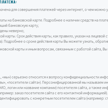
ПЛАТЕЖА:
начена для совершения платежей через интернет, о чем можно у
латы на банковской карте. Подробнее о наличии средств на плат
вший банковскую карту;
едены неверно;
й карты. Срок действия карты, как правило, указан на лицевой ст
а). Подробнее о сроке действия карты Вы можете узнать, обрати
ковской карты и иным вопросам, связанным с работой сайта, В
L, «мы») серьезно относится к вопросу конфиденциальности инф
«вы», «посетители сайта»). Персонифицированной мы называем
О, логин или название компании) посетителя сайта, а также ин
апример: заказ посетителя сайта с его контактной информацией)
ентифицировать с конкретным посетителем сайта (например: ст