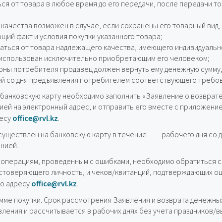
ся от товара в любое время до его передачи, после передачи т
качества возможен в случае, если сохранены его товарный вид,
щий факт и условия покупки указанного товара;
аться от товара надлежащего качества, имеющего индивидуаль
 использован исключительно приобретающим его человеком;
роны потребителя продавец должен вернуть ему денежную сумму
ей со дня предъявления потребителем соответствующего требов
 банковскую карту необходимо заполнить «Заявление о возврат
ей на электронный адрес, и отправить его вместе с приложение
ресу
office@rvl.kz
.
уществлен на банковскую карту в течение ___ рабочего дня со 
нией.
 операциям, проведенным с ошибками, необходимо обратиться с
стоверяющего личность, и чеков/квитанций, подтверждающих о
по адресу
office@rvl.kz
.
умме покупки. Срок рассмотрения Заявления и возврата денежны
ления и рассчитывается в рабочих днях без учета праздников/в