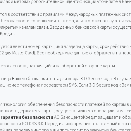
илах и методах дополнительной идентификации уточняйте в Банк
ся в соответствии с правилами Международных платежных систем
безопасности совершения платежа, для этого используются са
закрытым каналам связи. Ввод данных банковской карты осущест
Кредит.
уется ввести номер карты, имя владельца карты, срок действия 
VC2 для MasterCard). Все необходимые данные отображены на пов
 безопасности, находящийся на оборотной стороне карты.
ница Вашего банка-эмитента для ввода 3-D Secure кода. В случае
ваш номер телефона посредством SMS. Если 3-D Secure код к Вам 
ая технология обеспечения безопасности платежей по картам в 
инность держателя карты, осуществляющего операцию, и макси
.
Гарантии безопасности
АО Банк ЦентрКредит защищает и обр
зопасности PCI DSS 3.0. Передача информации в платежный шлюз
ейшая передача информации происходит по закрытым банковски