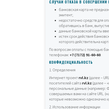
СЛУЧАИ ОТКАЗА В СОВЕРШЕНИИ 
банковская карта не предназ
эмитент;
недостаточно средств для оп
обратившись в банк, выпусти
данные банковской карты вв
истек срок действия банковско
которого действительна карт
По вопросам оплаты с помощью бан
телефонам:
+7 (7172) 91-60-60
.
КОНФИДЕНЦИАЛЬНОСТЬ
1. Определения
Интернет проект
rvl.kz
(далее – UR
посетителей сайта
rvl.kz
(далее – 
персональные данные (например: ФИ
совершаемых вами на сайте URL. (н
которые невозможно однозначно ид
2. Использование информации