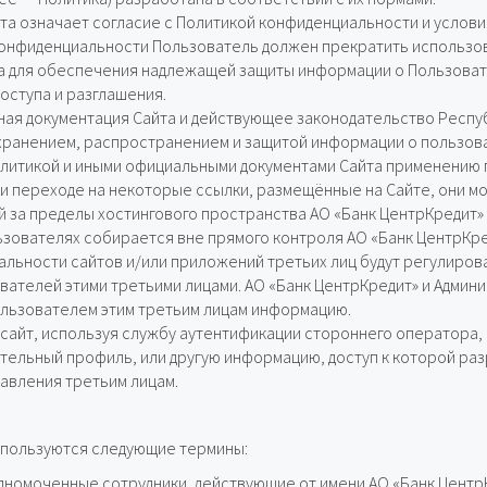
а означает согласие с Политикой конфиденциальности и услови
конфиденциальности Пользователь должен прекратить использов
 для обеспечения надлежащей защиты информации о Пользовате
оступа и разглашения.
ьная документация Сайта и действующее законодательство Респу
хранением, распространением и защитой информации о пользоват
литикой и иными официальными документами Сайта применению 
ри переходе на некоторые ссылки, размещённые на Сайте, они м
ий за пределы хостингового пространства АО «Банк ЦентрКредит» 
ьзователях собирается вне прямого контроля АО «Банк ЦентрКре
альности сайтов и/или приложений третьих лиц будут регулиров
ателей этими третьими лицами. АО «Банк ЦентрКредит» и Админи
ользователем этим третьим лицам информацию.
 сайт, используя службу аутентификации стороннего оператора
ельный профиль, или другую информацию, доступ к которой ра
авления третьим лицам.
спользуются следующие термины:
лномоченные сотрудники, действующие от имени АО «Банк Центр