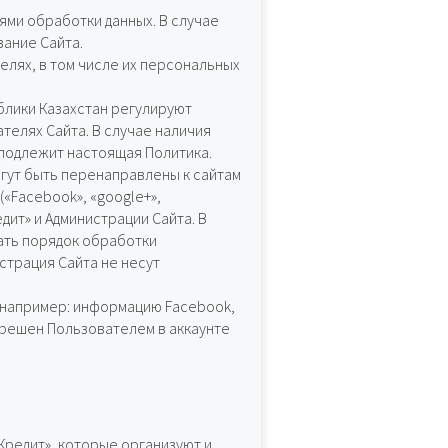
ями обработки данных. В случае
ание Сайта.
лях, в том числе их персональных
блики Казахстан регулируют
елях Сайта. В случае наличия
подлежит настоящая Политика.
огут быть перенаправлены к сайтам
(«Facebook», «google+»,
дит» и Администрации Сайта. В
ать порядок обработки
страция Сайта не несут
, например: информацию Facebook,
зрешен Пользователем в аккаунте
Кредит», которые организуют и