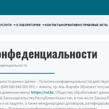
УСЛУГИ
О ЛАБОРАТОРИИ
КОНТАКТЫ
НОРМАТИВНО ПРАВОВЫЕ АКТЫ
онфеденциальности
фиденциальности
ности данных (далее – Политика конфиденциальности) действу
»
(БИН 980 640 000 093, г. Алматы, пр. Аль-Фараби 38) может полу
а доменном имени:
https://rvl.kz.
Общество обрабатывает данны
 Законодательства Республики Казахстан, в том числе Закона Р
х и их защите», а также международных договоров, ратифициров
е — Политика) разработана в соответствии с их нормами.