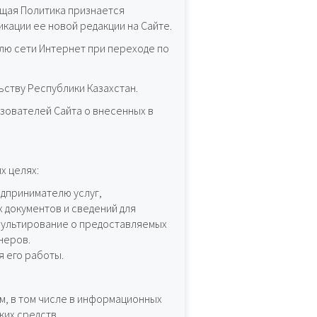
ющая Политика признается
кации ее новой редакции на Сайте.
лю сети Интернет при переходе по
ьству Республики Казахстан.
зователей Сайта о внесенных в
х целях:
дпринимателю услуг,
 документов и сведений для
нсультирование о предоставляемых
неров.
я его работы.
, в том числе в информационных
ких средств.