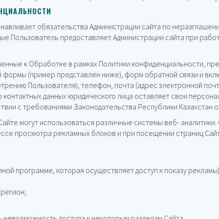
ЕНЦИАЛЬНОСТИ
анавливает обязательства Администрации сайта по неразглаше
ые Пользователь предоставляет Администрации сайта при работе
енные к Обработке в рамках Политики конфиденциальности, пр
 формы (пример представлен ниже), форм обратной связи и вкл
трению Пользователя), телефон, почта (адрес электронной почт
 контактных данных юридического лица оставляет свои персон
ствии с требованиями Законодательства Республики Казахстан о
айте могут использоваться различные системы веб- аналитики.
ссе просмотра рекламных блоков и при посещении страниц Сайта
иной программе, которая осуществляет доступ к показу рекламы)
/регион;
 невозможность доступа к некоторым разделам Cайта.