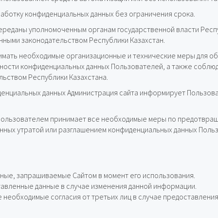
работку конфиденциальных данных без ограничения срока.
ереданы уполномоченным органам государственной власти Респу
енными законодательством Республики Казахстан.
нимать необходимые организационные и технические меры для о
пности конфиденциальных данных Пользователей, а также соблю
льством Республики Казахстана.
денциальных данных Администрация сайта информирует Пользова
 Пользователем принимает все необходимые меры по предотвращ
нных утратой или разглашением конфиденциальных данных Польз
ные, запрашиваемые Сайтом в момент его использования.
авленные данные в случае изменения данной информации.
 необходимые согласия от третьих лиц в случае предоставления 