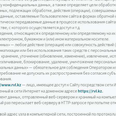
у конфиденциальных данных, а также определяет цели обработк
нных, подлежащих обработке, действия (операции), совершаемы
данные, оставляемые Пользователем сайта в формах обратной с
матически передаваемые данные в процессе использования сайта,
тве, с которого осуществляется доступ и т.д.
едения, относящиеся к определенному или определяемому на их
электронном, бумажном и (или) ином материальном носителе.
ных» — любое действие (операция) или совокупность действий 
матизации или без использования таких средств с персональным
 хранение, уточнение (обновление, изменение), извлечение, ис
безличивание, блокирование, удаление, уничтожение персональн
альных данных» — обязательное для соблюдения Оператором ил
ребование не допускать их распространения без согласия субъ
ования.
//www.rvl.kz
— лицо, имеющее доступ к Сайту посредством сети 
енный в сети Интернет на доменном адресе
https://rvl.kz.
ент данных, отправленный веб-сервером и хранимый на компью
ый раз пересылает веб-серверу в HTTP-запросе при попытке о
вой адрес узла в компьютерной сети, построенной по протоколу 