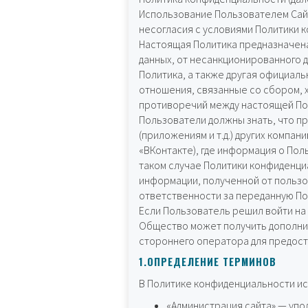
Использование Пользователем Сайт
несогласия с условиями Политики 
Настоящая Политика предназначена
данных, от несанкционированного д
Политика, а также другая официал
отношения, связанные со сбором, 
противоречий между настоящей По
Пользователи должны знать, что п
(приложениям и т.д.) других компан
«ВКонтакте), где информация о Пол
таком случае Политики конфиденци
информации, полученной от пользов
ответственности за переданную П
Если Пользователь решил войти на
Общество может получить дополнит
стороннего оператора для предост
1.ОПРЕДЕЛЕНИЕ ТЕРМИНОВ
В Политике конфиденциальности и
«Администрация сайта» — упо