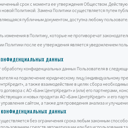
раниченный срок с момента ее утверждения Обществом. Действу
 новой Политикой. Замена Политики осуществляется путем публи
вляющаяся публичным документом, доступна любому пользовате
ть изменения в Политику, которые не противоречат законодател
ии Политики после ее утверждения является уведомлением поль
 КОНФИДЕНЦИАЛЬНЫХ ДАННЫХ
 обработку конфиденциальных данных Пользователя в следующи
вателя на подключение юридическому лицу/индивидуальному пре
нтрКредит», а также взаимодействие в целях сбора необходимых
 договора с АО «Банк ЦентрКредит» и (или) его партнерами, ко
ействующих и новых продуктах АО «Банк ЦентрКредит» и его парт
управления сайтом, а также для проведения анализа и улучшени
И КОНФИДЕНЦИАЛЬНЫХ ДАННЫХ
существляется без ограничения срока любым законным способом
спользованием средств автоматизации или без использования та