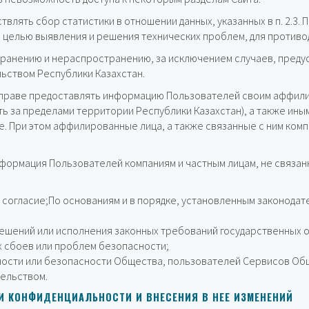
влять сбор статистики в отношении данных, указанных в п. 2.3.
 целью выявления и решения технических проблем, для против
ранению и нераспространению, за исключением случаев, преду
ьством Республики Казахстан.
вправе предоставлять информацию Пользователей своим аффили
 за пределами территории Республики Казахстан), а также иным
е. При этом аффилированные лица, а также связанные с ним ко
формация Пользователей компаниям и частным лицам, не связан
е согласие;По основаниям и в порядке, установленным законодат
ешений или исполнения законных требований государственных о
х сбоев или проблем безопасности;
ности или безопасности Общества, пользователей Сервисов Общ
ельством.
И КОНФИДЕНЦИАЛЬНОСТИ И ВНЕСЕНИЯ В НЕЕ ИЗМЕНЕНИЙ