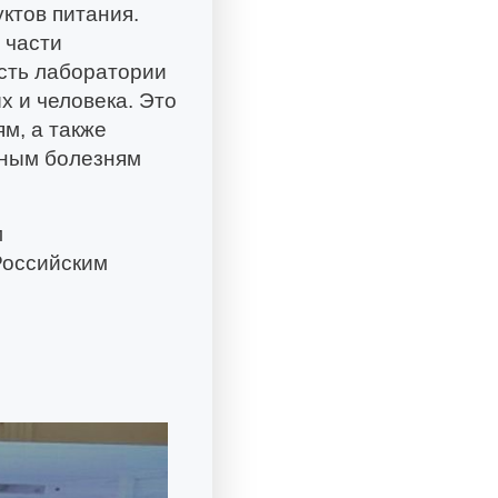
ктов питания.
 части
сть лаборатории
х и человека. Это
м, а также
сным болезням
м
Российским