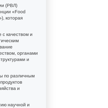
ии (РВЛ)
енции «Food
»), которая
 с качеством и
гическим
ование
еством, органами
структурами и
лы по различным
 продуктов
зяйства и
тию научной и