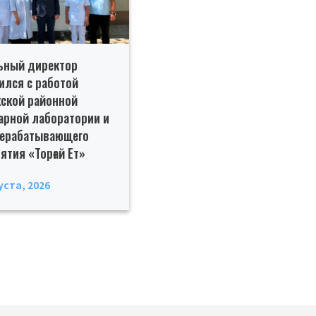
ьный директор
ился с работой
ской районной
арной лаборатории и
рерабатывающего
ятия «Торғай Ет»
уста, 2026