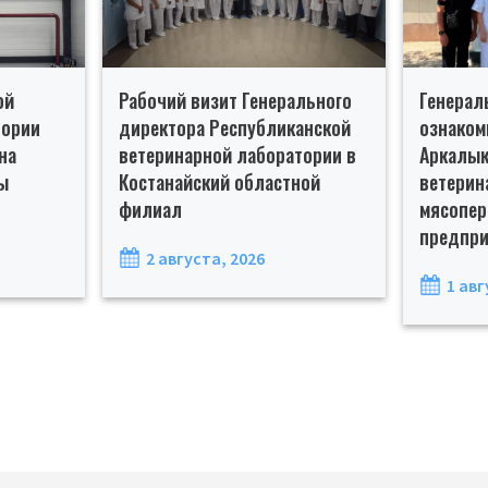
ой
Рабочий визит Генерального
Генерал
тории
директора Республиканской
ознаком
на
ветеринарной лаборатории в
Аркалык
ы
Костанайский областной
ветерин
филиал
мясопе
предпри
2 августа, 2026
1 авг