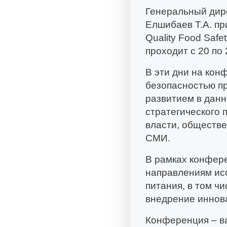
Генеральный дир
Елшибаев Т.А. п
Quality Food Safe
проходит с 20 по 
В эти дни на кон
безопасностью пр
развитием в дан
стратегического
власти, обществе
СМИ.
В рамках конфере
направлениям ис
питания, в том чи
внедрение иннова
Конференция – ва