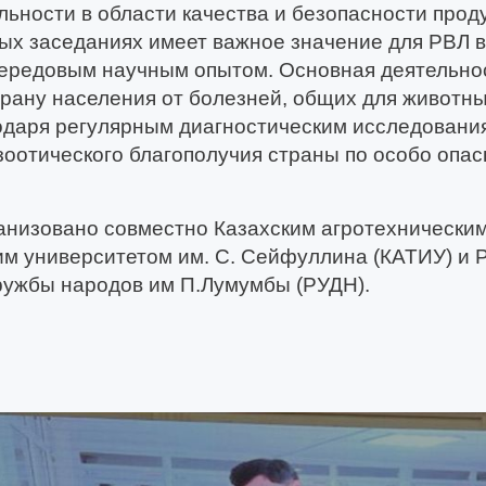
льности в области качества и безопасности проду
ых заседаниях имеет важное значение для РВЛ в
передовым научным опытом. Основная деятельно
рану населения от болезней, общих для животны
одаря регулярным диагностическим исследования
зоотического благополучия страны по особо опа
анизовано совместно Казахским агротехнически
им университетом им. С. Сейфуллина (КАТИУ) и 
ружбы народов им П.Лумумбы (РУДН).