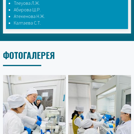
Тлеуова Л.Ж.
Абирова Ш.Р.
Атекенова Н.Ж.
Калтаева С.Т.
ФОТОГАЛЕРЕЯ