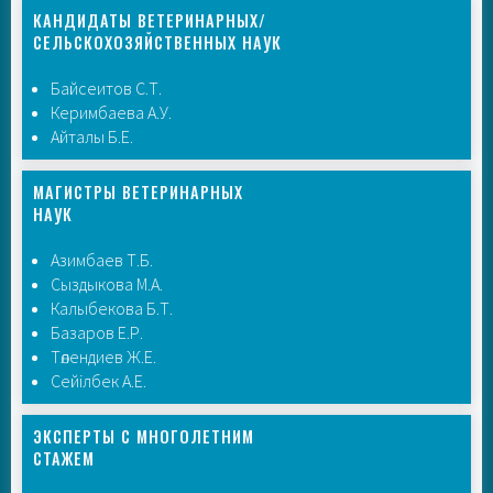
КАНДИДАТЫ ВЕТЕРИНАРНЫХ/
СЕЛЬСКОХОЗЯЙСТВЕННЫХ НАУК
Байсеитов С.Т.
Керимбаева А.У.
Айталы Б.Е.
МАГИСТРЫ ВЕТЕРИНАРНЫХ
НАУК
Азимбаев Т.Б.
Сыздыкова М.А.
Калыбекова Б.Т.
Базаров Е.Р.
Төлендиев Ж.Е.
Сейілбек А.Е.
ЭКСПЕРТЫ С МНОГОЛЕТНИМ
СТАЖЕМ