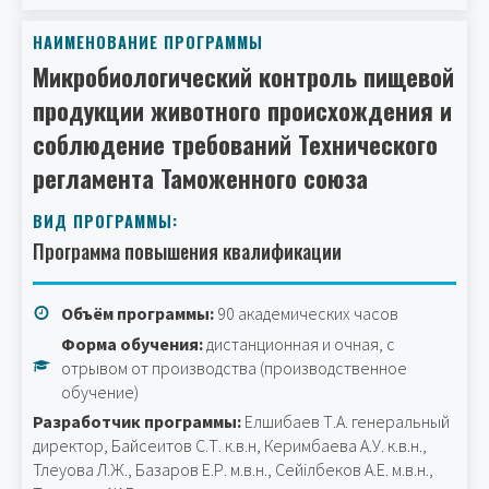
НАИМЕНОВАНИЕ ПРОГРАММЫ
Микробиологический контроль пищевой
продукции животного происхождения и
соблюдение требований Технического
регламента Таможенного союза
ВИД ПРОГРАММЫ:
Программа повышения квалификации
Объём программы:
90 академических часов
Форма обучения:
дистанционная и очная, с
отрывом от производства (производственное
обучение)
Разработчик программы:
Елшибаев Т.А. генеральный
директор, Байсеитов С.Т. к.в.н, Керимбаева А.У. к.в.н.,
Тлеуова Л.Ж., Базаров Е.Р. м.в.н., Сейілбеков А.Е. м.в.н.,