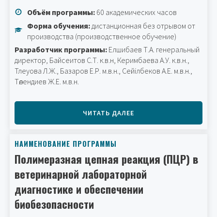
Объём программы:
60 академических часов
Форма обучения:
дистанционная без отрывом от
производства (производственное обучение)
Разработчик программы:
Елшибаев Т.А. генеральный
директор, Байсеитов С.Т. к.в.н, Керимбаева А.У. к.в.н.,
Тлеуова Л.Ж., Базаров Е.Р. м.в.н., Сейілбеков А.Е. м.в.н.,
Төлендиев Ж.Е. м.в.н.
ЧИТАТЬ ДАЛЕЕ
НАИМЕНОВАНИЕ ПРОГРАММЫ
Полимеразная цепная реакция (ПЦР) в
ветеринарной лабораторной
диагностике и обеспечении
биобезопасности