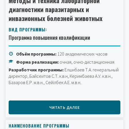
Методы и техника лабораторной
диагностики паразитарных и
инвазионных болезней животных
ВИД ПРОГРАММЫ:
Программа повышения квалификации
Объём программы:
120 академических часов
Форма реализации:
очная, очно-дистанционная
Разработчик программы:
Елшибаев Т.А. генеральный
директор, Байсеитов С.Т. к.в.н, Керимбаева А.У. к.в.н.,
Базаров Е.Р. м.в.н., Сейілбек А.Е. м.в.н.
ЧИТАТЬ ДАЛЕЕ
НАИМЕНОВАНИЕ ПРОГРАММЫ