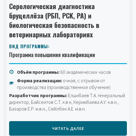
Серологическая диагностика
бруцеллёза (РБП, РСК, РА) и
биологическая безопасность в
ветеринарных лабораториях
ВИД ПРОГРАММЫ:
Программа повышения квалификации
Объём программы:
60 академических часов
Форма реализации:
очная, с отрывом от
производства (производственное обучение)
Разработчик программы:
Елшибаев Т.А. генеральный
директор,
Байсеитов С.Т. к.в.н, Керимбаева А.У. к.в.н.,
Базаров Е.Р. м.в.н., Сейілбек А.Е. м.в.н.
ЧИТАТЬ ДАЛЕЕ