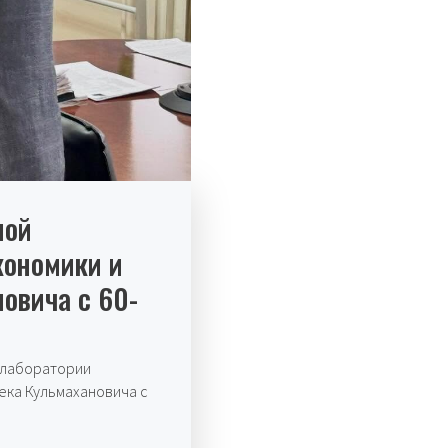
ной
кономики и
овича с 60-
 лаборатории
ека Кульмахановича с