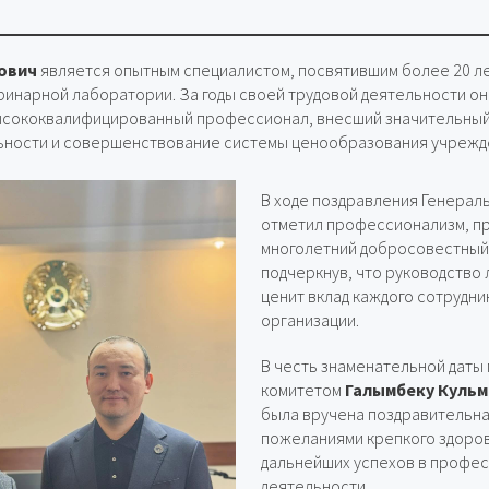
ович
является опытным специалистом, посвятившим более 20 ле
инарной лаборатории. За годы своей трудовой деятельности о
высококвалифицированный профессионал, внесший значительный 
ьности и совершенствование системы ценообразования учрежд
В ходе поздравления Генерал
отметил профессионализм, пр
многолетний добросовестный
подчеркнув, что руководство
ценит вклад каждого сотрудни
организации.
В честь знаменательной дат
комитетом
Галымбеку Кульм
была вручена поздравительна
пожеланиями крепкого здоров
дальнейших успехов в профе
деятельности.