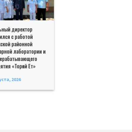
ьный директор
ился с работой
ской районной
арной лаборатории и
рерабатывающего
ятия «Торғай Ет»
уста, 2026