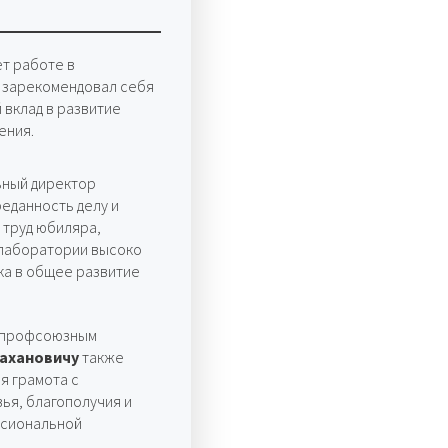
т работе в
н зарекомендовал себя
вклад в развитие
ения.
ьный директор
еданность делу и
 труд юбиляра,
 лаборатории высоко
ка в общее развитие
ы профсоюзным
ахановичу
также
я грамота с
ья, благополучия и
ссиональной