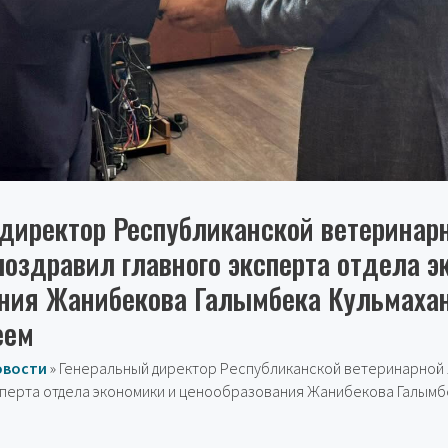
директор Республиканской ветеринар
поздравил главного эксперта отдела э
ния Жанибекова Галымбека Кульмахан
еем
овости
»
Генеральный директор Республиканской ветеринарной
сперта отдела экономики и ценообразования Жанибекова Галымб