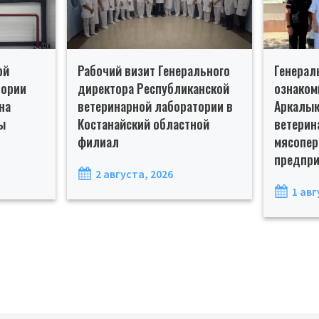
ой
Рабочий визит Генерального
Генерал
тории
директора Республиканской
ознаком
на
ветеринарной лаборатории в
Аркалык
ы
Костанайский областной
ветерин
филиал
мясопе
предпри
2 августа, 2026
1 авг