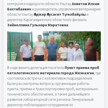
контроля и надзора по области Улытау
Ахметов Илхам
Бахтибаевич
и руководитель управления ветеринарии
области Улытау
Әбдікер Әбусағит Түгелбайұлы
и
директор Карагандинского областного филиала
Зейноллина Гульнара Маратовна
.
В ходе визита делегация посетила
Пункт приема проб
патологического материала города Жезказган
, где
состоялась встреча с коллективом подразделения.
Были рассмотрены вопросы организации работы
пункта, приема и транспортировки проб, материально-
технического обеспечения, а также дальнейшего
развития лабораторной сети региона. Генеральный
директор поблагодарил сотрудников за