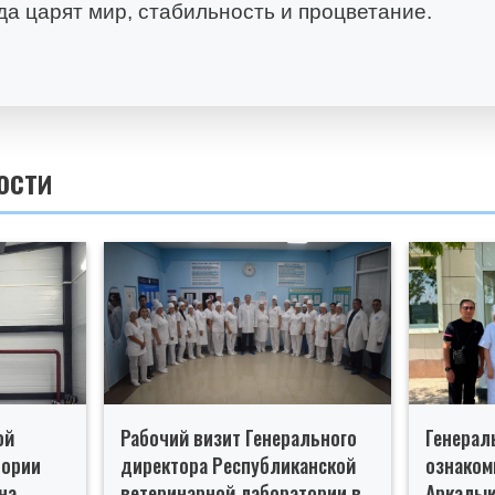
гда царят мир, стабильность и процветание.
ости
ой
Рабочий визит Генерального
Генерал
тории
директора Республиканской
ознаком
на
ветеринарной лаборатории в
Аркалык