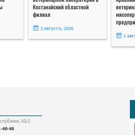
ы
Костанайский областной
ветерин
филиал
мясопе
предпри
2 августа, 2026
1 авг
еспублики, 50/1
1-60-60