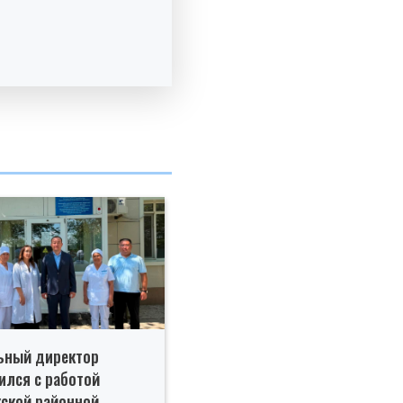
ьный директор
ился с работой
ской районной