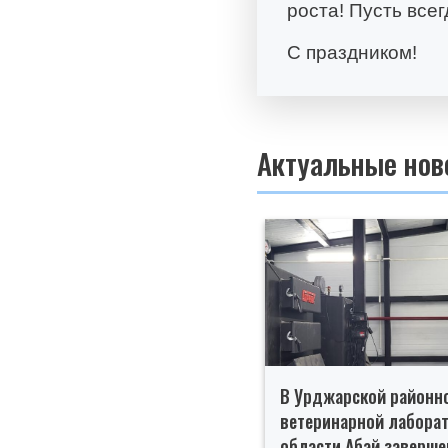
роста! Пусть все
С праздником!
Актуальные нов
В Урджарской районн
ветеринарной лабора
области Абай заверше