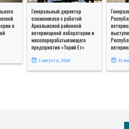
льного
Генеральный директор
Генерал
анской
ознакомился с работой
Республ
ории в
Аркалыкской районной
ветерин
ной
ветеринарной лаборатории и
выступил
мясоперерабатывающего
Республ
предприятия «Торғай Ет»
ветерин
1 августа, 2026
31 ию