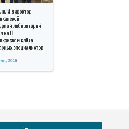
ьный директор
иканской
арной лаборатории
 на II
иканском слёте
арных специалистов
ля, 2026