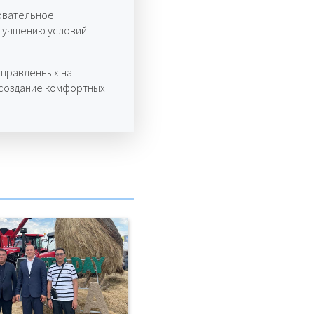
овательное
лучшению условий
аправленных на
 создание комфортных