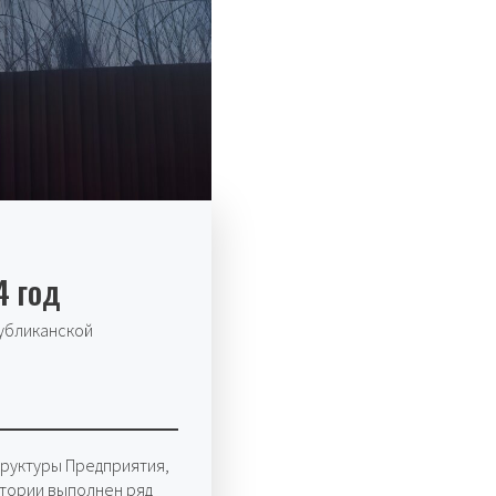
4 год
убликанской
труктуры Предприятия,
тории выполнен ряд