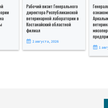
ой
Рабочий визит Генерального
Генерал
тории
директора Республиканской
ознаком
на
ветеринарной лаборатории в
Аркалык
ы
Костанайский областной
ветерин
филиал
мясопе
предпри
2 августа, 2026
1 авг