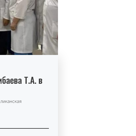
баева Т.А. в
бликанская