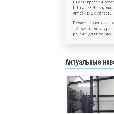
В целях проверки готов
РГП на ПХВ «Республик
Актюбинскую область.
В ходе рабочего визит
Т.А. осмотрел ветери
рекомендации по улуч
Актуальные нов