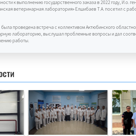
ности к выполнению государственного заказа в 2022 году, И.о. г
анская ветеринарная лаборатория» Елшибаев Т.А. посетил с раб
а была проведена встреча с коллективом Актюбинского областн
нарную лабораторию, выслушал проблемные вопросы и дал соот
шению работы.
ости