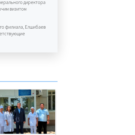
енерального директора
очим визитом
ого филиала, Елшибаев
ветствующие