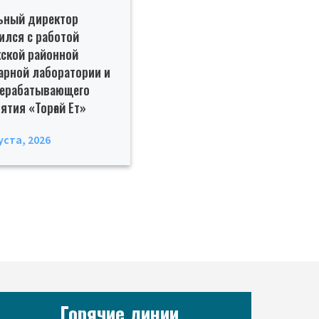
ьный директор
ился с работой
ской районной
арной лаборатории и
рерабатывающего
ятия «Торғай Ет»
уста, 2026
Горячие линии