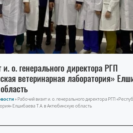
 и. о. генерального директора РГП
ская ветеринарная лаборатория» Елши
 область
овости
»
Рабочий визит и. о. генерального директора РГП «Респу
рия» Елшибаева Т.А. в Актюбинскую область