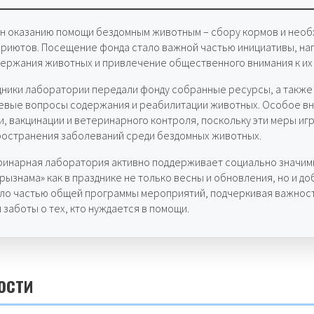
ен оказанию помощи бездомным животным – сбору кормов и нео
приютов. Посещение фонда стало важной частью инициативы, на
держания животных и привлечение общественного внимания к их
дники лаборатории передали фонду собранные ресурсы, а также 
евые вопросы содержания и реабилитации животных. Особое вн
, вакцинации и ветеринарного контроля, поскольку эти меры иг
остранения заболеваний среди бездомных животных.
ринарная лаборатория активно поддерживает социально значим
рызнама» как в празднике не только весны и обновления, но и д
ало частью общей программы мероприятий, подчеркивая важнос
заботы о тех, кто нуждается в помощи.
ости