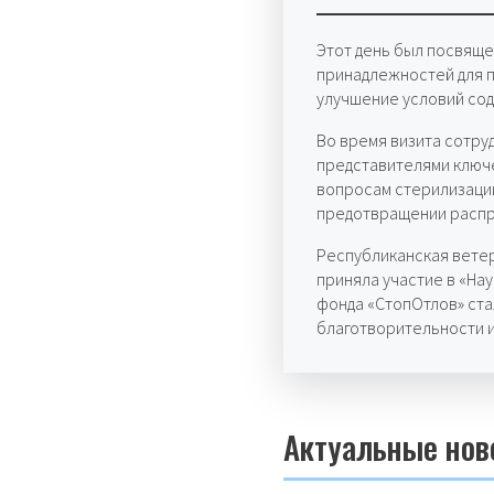
Этот день был посвящ
принадлежностей для 
улучшение условий со
Во время визита сотру
представителями ключ
вопросам стерилизации
предотвращении распр
Республиканская вете
приняла участие в «Нау
фонда «СтопОтлов» ст
благотворительности и 
Актуальные нов