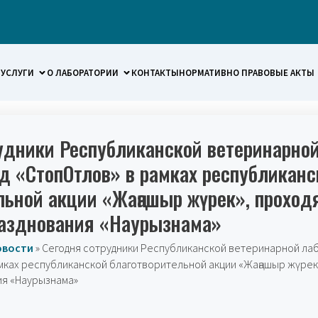
УСЛУГИ
О ЛАБОРАТОРИИ
КОНТАКТЫ
НОРМАТИВНО ПРАВОВЫЕ АКТЫ
удники Республиканской ветеринарно
д «СтопОтлов» в рамках республиканс
льной акции «Жаңашыр жүрек», проход
разднования «Наурызнама»
овости
»
Сегодня сотрудники Республиканской ветеринарной ла
мках республиканской благотворительной акции «Жаңашыр жүрек
ия «Наурызнама»