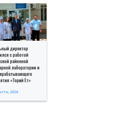
ьный директор
ился с работой
ской районной
арной лаборатории и
рерабатывающего
ятия «Торғай Ет»
уста, 2026