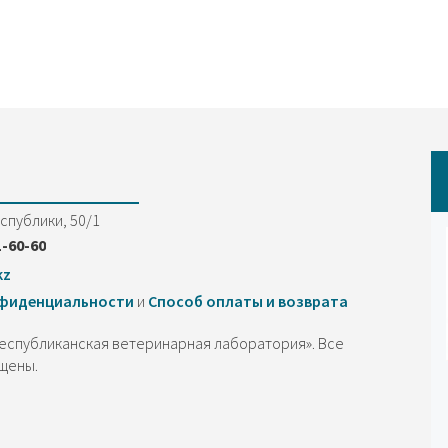
еспублики, 50/1
1-60-60
kz
нфиденциальности
и
Cпособ оплаты и возврата
Республиканская ветеринарная лаборатория». Все
щены.