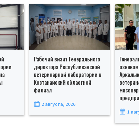
ой
Рабочий визит Генерального
Генерал
тории
директора Республиканской
ознаком
на
ветеринарной лаборатории в
Аркалык
ы
Костанайский областной
ветерин
филиал
мясопе
предпри
2 августа, 2026
1 авг