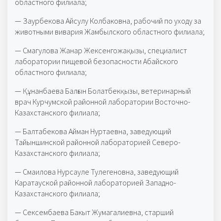
областного филиала;
— Заурбекова Айсулу Колбаковна, рабочий по уходу за
животными вивария Жамбылского областного филиала;
— Смагулова Жанар Жексенгожақызы, специалист
лаборатории пищевой безопасности Абайского
областного филиала;
— Құнанбаева Балғын Болатбекқызы, ветеринарный
врач Курчумской районной лаборатории Восточно-
Казахстанского филиала;
— Балтабекова Айман Нуртаевна, заведующий
Тайыншинской районной лабораторией Северо-
Казахстанского филиала;
— Смаилова Нурсауле Тулегеновна, заведующий
Каратауской районной лабораторией Западно-
Казахстанского филиала;
— Сексембаева Бакыт Жумагалиевна, старший