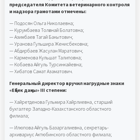
председателя Комитета ветеринарного контроля
и надзора грамотами отмечены:
— Подосян Ольга Николаевна;
— Курумбаева Толғанай Болатовна;
— Азимбаев Тагай Бакытович;
— Уранова Гульшира Женисбековна;
— Абдирбаев Жасулан Маратович;
— Карменова Кульшат Талиповна;
— Кобаева Айгуль Турсинкайевна;
— Хибатов Самат Азаматович.
Генеральный директор вручил нагрудные знаки
«Еңбек даңқы» III степени:
— Хайретденова Гульмира Хайрлиевна, старший
бухгалтер Западно-Казахстанского областного
филиала;
— Илюпова Айгуль Базаргалиевна, секретарь-
архивариус Актюбинского областного филиала;