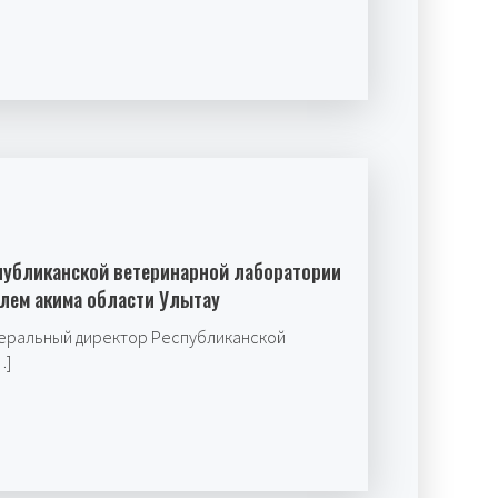
публиканской ветеринарной лаборатории
елем акима области Улытау
неральный директор Республиканской
…]