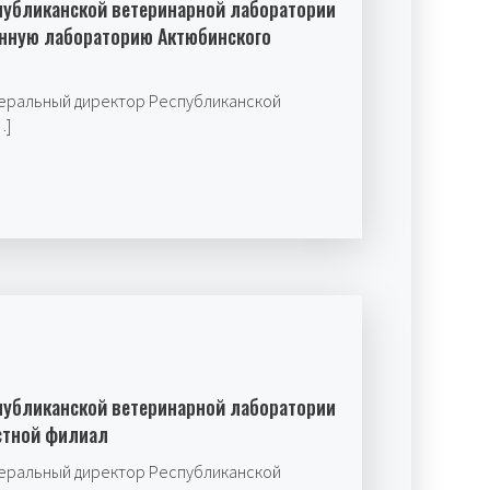
публиканской ветеринарной лаборатории
онную лабораторию Актюбинского
неральный директор Республиканской
…]
публиканской ветеринарной лаборатории
стной филиал
неральный директор Республиканской