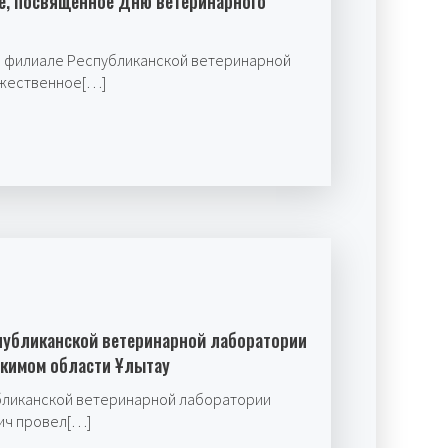
е, посвященное Дню ветеринарного
 филиале Республиканской ветеринарной
ржественное[…]
публиканской ветеринарной лаборатории
акимом области Ұлытау
бликанской ветеринарной лаборатории
ич провел[…]