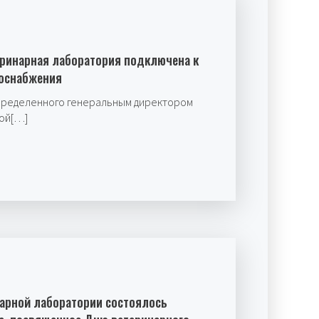
еринарная лаборатория подключена к
лоснабжения
определенного генеральным директором
ой[…]
нарной лаборатории состоялось