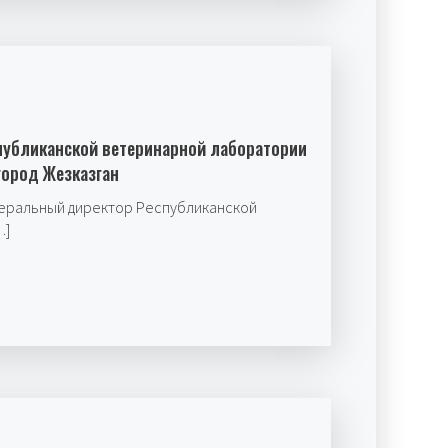
публиканской ветеринарной лаборатории
город Жезказган
неральный директор Республиканской
…]