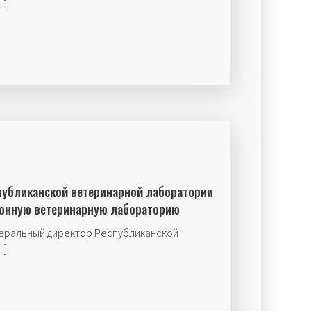
…]
публиканской ветеринарной лаборатории
йонную ветеринарную лабораторию
неральный директор Республиканской
…]