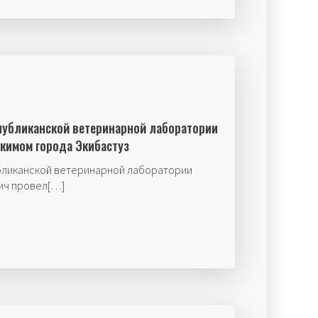
публиканской ветеринарной лаборатории
акимом города Экибастуз
бликанской ветеринарной лаборатории
ич провел[…]