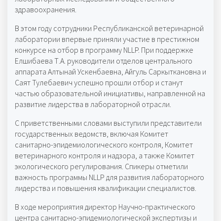
здравоохранения.
В этом году сотрудники Республиканской ветеринарной
лаборатории впервые приняли участие в престижном
конкурсе на отбор в программу NLLP. При поддержке
Елшибаева Т.А. руководители отделов центрального
аппарата Алтынай Ускенбаевна, Айгуль Саркыткановна и
Саят Тулебаевич успешно прошли отбор и станут
частью образовательной инициативы, направленной на
развитие лидерства в лабораторной отрасли.
С приветственными словами выступили представители
государственных ведомств, включая Комитет
санитарно-эпидемиологического контроля, Комитет
ветеринарного контроля и надзора, а также Комитет
экологического регулирования. Спикеры отметили
важность программы NLLP для развития лабораторного
лидерства и повышения квалификации специалистов.
В ходе мероприятия директор Научно-практического
центра санитарно-эпидемиологической экспертизы и