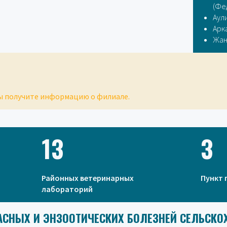
(Фе
Аул
Арк
Жан
вы получите информацию о филиале.
13
3
Районных ветеринарных
Пункт 
лабораторий
АСНЫХ И ЭНЗООТИЧЕСКИХ БОЛЕЗНЕЙ СЕЛЬСК