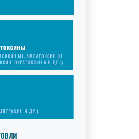
токсины
ТОКСИН М1, АФЛАТОКСИН В1,
КСИН, ОХРАТОКСИН А И ДР.);
ЦИТРАЦИН И ДР.).
ГОВЛИ