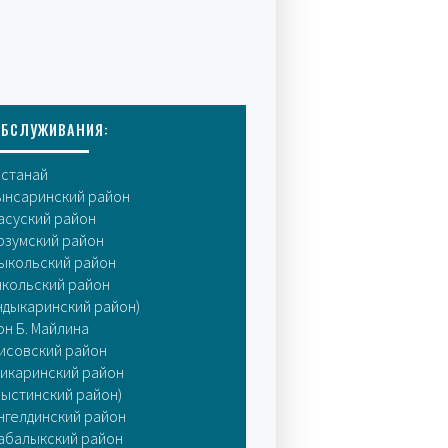
ОБСЛУЖИВАНИЯ:
останай
ынсаринский район
асуский район
рзумский район
ыкольский район
нкольский район
ндыкаринский район)
он Б. Майлина
исовский район
икаринский район
мыстинский район)
нгелдинский район
абалыкский район