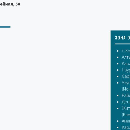
ейная, 5А
ЗОНА 
г. К
Алт
Кар
Нау
Сар
Узу
(Ме
Рай
Ден
Жит
(Ка
Ама
Кар