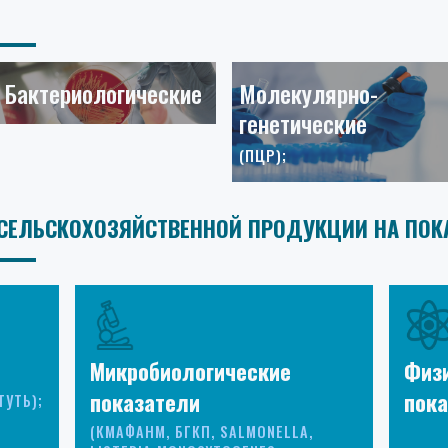
Бактериологические
Молекулярно-
генетические
(ПЦР);
СЕЛЬСКОХОЗЯЙСТВЕННОЙ ПРОДУКЦИИ НА ПОК
Микробиологические
Физ
показатели
пока
ТУТЬ);
(КМАФАНМ, БГКП, SALMONELLA,