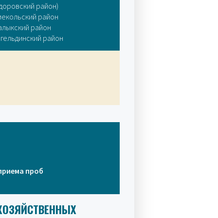
доровский район)
иекольский район
алыкский район
гельдинский район
приема проб
ОХОЗЯЙСТВЕННЫХ